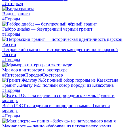
#Интерьер
Виды гранита
#Породы
Габбро диабаз — безупречный чёрный гранит
#Породы
Петровский гранит — историческая идентичность царской
России
#Породы
Мрамор в интерьере и экстерьере
#Интерьер
#Породы
#Экстерьер
Гранит Жельтау №5: полный обзор породы из Казахстана
#Породы
Всё о ГОСТ на изделия из природного камня. Гранит и
мрамор.
#Породы
Макиаперте — панно «бабочка» из натурального камня