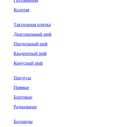
Галтованная
Колотая
Тактильная плитка
Диагональный риф
Продольный риф
Квадратный риф
Конусный риф
Пандусы
Прямые
Бортовые
Радиальные
Болларды