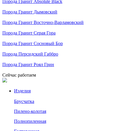
Порода
Гранит Absolute Black
Порода
Гранит Дымовский
Порода
Гранит Восточно-Варламовский
Порода
Гранит Серая Гора
Порода
Гранит Сосновый Бор
Порода
Персидский Габбро
Порода
Гранит Роял Грин
Сейчас работаем
Изделия
Брусчатка
Пилено-колотая
Полнопиленная