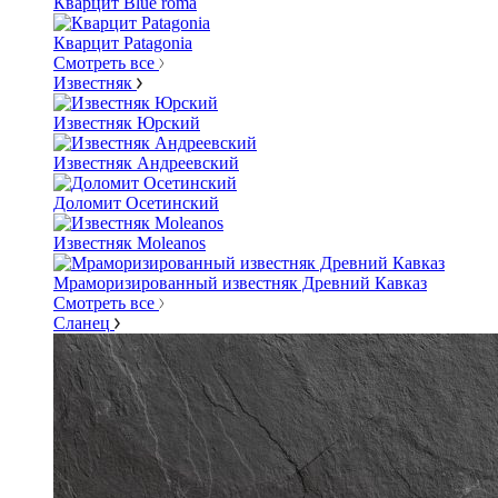
Кварцит Blue roma
Кварцит Patagonia
Смотреть все
Известняк
Известняк Юрский
Известняк Андреевский
Доломит Осетинский
Известняк Moleanos
Мраморизированный известняк Древний Кавказ
Смотреть все
Сланец