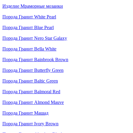
Изделие
Мраморные мозаики
Порода
Гранит White Pearl
Порода
Гранит Blue Pearl
Порода
Гранит Nero Star Galaxy
Порода
Гранит Bella White
Порода
Гранит Bainbrook Brown
Порода
Гранит Butterfly Green
Порода
Гранит Baltic Green
Порода
Гранит Balmoral Red
Порода
Гранит Almond Mauve
Порода
Гранит Машад
Порода
Гранит Ivory Brown