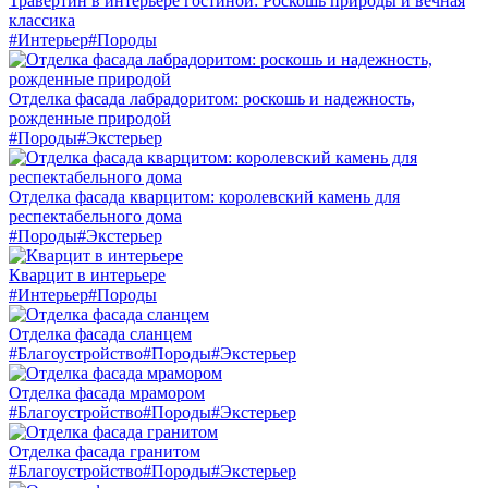
Травертин в интерьере гостиной: Роскошь природы и вечная
классика
#Интерьер
#Породы
Отделка фасада лабрадоритом: роскошь и надежность,
рожденные природой
#Породы
#Экстерьер
Отделка фасада кварцитом: королевский камень для
респектабельного дома
#Породы
#Экстерьер
Кварцит в интерьере
#Интерьер
#Породы
Отделка фасада сланцем
#Благоустройство
#Породы
#Экстерьер
Отделка фасада мрамором
#Благоустройство
#Породы
#Экстерьер
Отделка фасада гранитом
#Благоустройство
#Породы
#Экстерьер