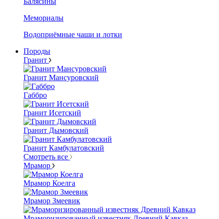
Балясины
Мемориалы
Водоприёмные чаши и лотки
Породы
Гранит
Гранит Мансуровский
Габбро
Гранит Исетский
Гранит Дымовский
Гранит Камбулатовский
Смотреть все
Мрамор
Мрамор Коелга
Мрамор Змеевик
Мраморизированный известняк Древний Кавказ