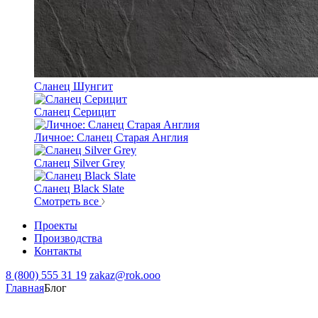
Сланец Шунгит
Сланец Серицит
Личное: Сланец Старая Англия
Сланец Silver Grey
Сланец Black Slate
Смотреть все
Проекты
Производства
Контакты
8 (800) 555 31 19
zakaz@rok.ooo
Главная
Блог