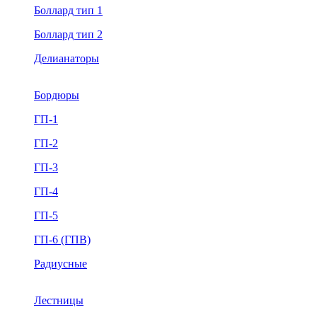
Боллард тип 1
Боллард тип 2
Делианаторы
Бордюры
ГП-1
ГП-2
ГП-3
ГП-4
ГП-5
ГП-6 (ГПВ)
Радиусные
Лестницы