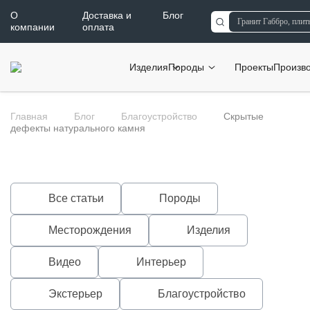
О
Доставка и
Блог
компании
оплата
Изделия
Породы
Проекты
Произв
Главная
Блог
Благоустройство
Скрытые
дефекты натурального камня
Все статьи
Породы
Месторождения
Изделия
Видео
Интерьер
Экстерьер
Благоустройство