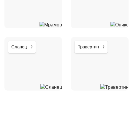
Сланец
Травертин
Складские остатки по
привлекательным ценам