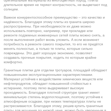
оригинальные материалы из многоцветных пород. Плиты
длительное время не теряют контрастность, не выцветают под
солнцем.
Важное конкурентоспособное преимущество – это качество и
надёжность. Благодаря этому плиты из гранита широко
распространены. При необходимости их даже можно
использовать повторно, например, при прокладке или
ремонте подземных инженерных сетей плиты можно снять, а
после выполнения работ вновь уложить. А если возникнет
потребность в ремонте самого покрытия, то его не придётся
менять полностью, а только те плиты, которые сильно
повреждены. Это даёт хорошую экономию, позволяет
создавать прочные покрытия, ходить по которым крайне
комфортно.
Гранитные плитки для отделки тротуаров, площадей обладают
повышенными эксплуатационными характеристиками.
Материал устойчив к воздействиям химических веществ или
нефтепродуктов, обладает повышенной стойкостью к
истиранию, поэтому легко выдерживает высокую
проходимость. Благодаря плотной структуре гранит имеет
минимальную степень водопоглощения, поэтому устойчив к
атмосферным осадкам, при низких температурах плиты не
растрескиваются. Благодаря этому, решив купить гранитные
плиты для мощения по низкой цене, можно быть уверенным в