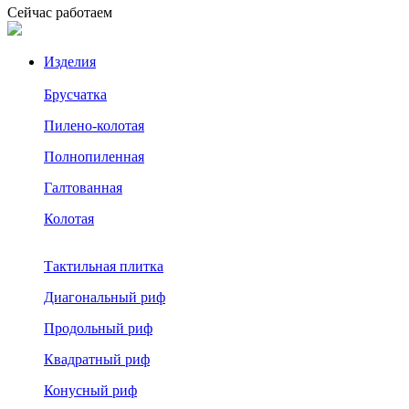
Сейчас работаем
Изделия
Брусчатка
Пилено-колотая
Полнопиленная
Галтованная
Колотая
Тактильная плитка
Диагональный риф
Продольный риф
Квадратный риф
Конусный риф