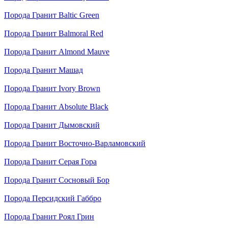
Порода
Гранит Baltic Green
Порода
Гранит Balmoral Red
Порода
Гранит Almond Mauve
Порода
Гранит Машад
Порода
Гранит Ivory Brown
Порода
Гранит Absolute Black
Порода
Гранит Дымовский
Порода
Гранит Восточно-Варламовский
Порода
Гранит Серая Гора
Порода
Гранит Сосновый Бор
Порода
Персидский Габбро
Порода
Гранит Роял Грин