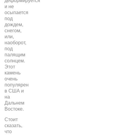
деформируется
и не
осыпается
под
дождем,
снегом,
или,
наоборот,
под
палящим
солнцем.
Этот
камень
очень
популярен
в США и
на
Дальнем
Востоке.
Стоит
сказать,
что