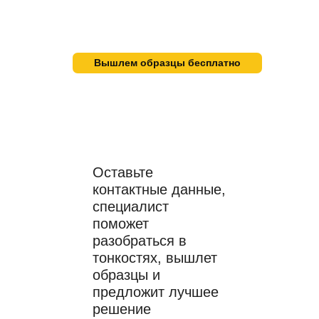
Есть вопросы,
нужна
Вышлем образцы бесплатно
помощь
профессионалов?
Оставьте
контактные данные,
специалист
поможет
разобраться в
тонкостях, вышлет
образцы и
предложит лучшее
решение