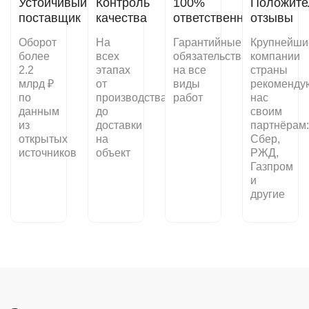
Устойчивый
Контроль
100%
Положите
поставщик
качества
ответственность
отзывы
Оборот
На
Гарантийные
Крупнейши
более
всех
обязательства
компании
2.2
этапах
на все
страны
млрд ₽
от
виды
рекоменду
по
производства
работ
нас
данным
до
своим
из
доставки
партнёрам:
открытых
на
Сбер,
источников
объект
РЖД,
Газпром
и
другие