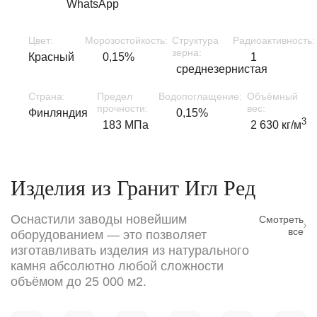
WhatsApp
Цвет:
Морозостойкость:
Структура
Радиоактивность:
зерна:
Красный
0,15%
1
среднезернистая
Страна:
Предел
Водопоглащение:
Объёмный
прочности:
вес:
Финляндия
0,15%
3
183 МПа
2 630 кг/м
Изделия из Гранит Игл Ред
Оснастили заводы новейшим
Смотреть
все
оборудованием — это позволяет
изготавливать изделия из натурального
камня абсолютно любой сложности
объёмом до 25 000 м2.