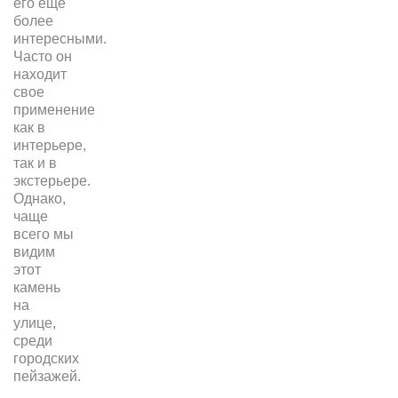
его еще
более
интересными.
Часто он
находит
свое
применение
как в
интерьере,
так и в
экстерьере.
Однако,
чаще
всего мы
видим
этот
камень
на
улице,
среди
городских
пейзажей.