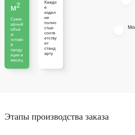
Каждо
2
м
е
издел
ие
Сумм
полно
арный
Мо
стью
объё
соотв
м
етству
готово
ет
й
станд
проду
арту
кции в
месяц
Этапы производства заказа