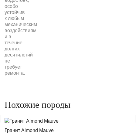
водостоек,
особо
устойчив
к любым
механическим
воздействиям
и в
течение
долгих
десятилетий
не
требует
ремонта.
Похожие породы
Гранит Almond Mauve
Г