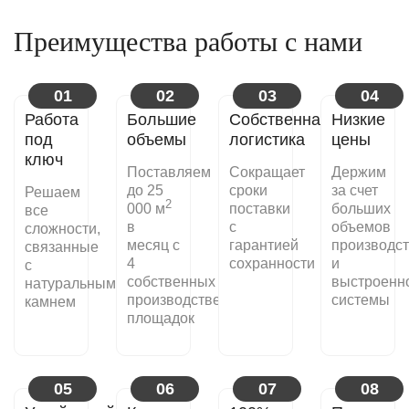
Преимущества работы с нами
01
02
03
04
Работа
Большие
Собственная
Низкие
под
объемы
логистика
цены
ключ
Поставляем
Сокращает
Держим
до 25
сроки
за счет
Решаем
2
000 м
поставки
больших
все
в
с
объемов
сложности,
месяц с
гарантией
производс
связанные
4
сохранности
и
с
собственных
выстроенн
натуральным
производственных
системы
камнем
площадок
05
06
07
08