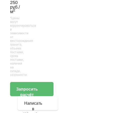
250
руб./
2
м
*Цены
могут
корректироваться
в
зависимости
от
месторождения
гранита,
объема
поставки,
срока
поставки,
наличия
на
складе,
сезонности.
Запросить
расчёт
Написать
в