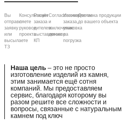
Вы
Консультация
Расчёт
Согласование
Изготовление
Доставка продукции
отправляете
с
заказа
и
заказа,
до вашего объекта
заявку
руководителем
и
заключение
упаковка
или
проекта
выставление
договора
и
высылаете
КП
погрузка
ТЗ
Наша цель
– это не просто
изготовление изделий из камня,
этим занимается ещё сотня
компаний. Мы предоставляем
сервис, благодаря которому вы
разом решите все сложности и
вопросы, связанные
с натуральным
камнем под ключ