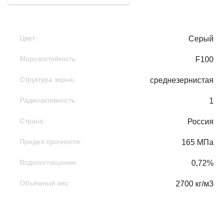
Цвет:
Серый
Морозостойкость:
F100
Структура зерна:
среднезернистая
Радиоактивность:
1
Страна:
Россия
Предел прочности:
165 МПа
Водопоглащение:
0,72%
Объёмный вес:
2700 кг/м3