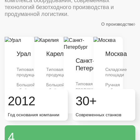
комплекса оборудования, современных
технологий безотходного производства и
продуманной логистики.
О производстве
Урал
Карелия
Москва
Санкт-
Петербург
Типовая
Типовая
Складские
продукция
продукция
площади
Типовая
Большой
Большой
Ручная
продукция
объём
объём
работа
2012
30+
Эксклюзивная
продукция
Год основания компании
Современных станков
Карелия
4