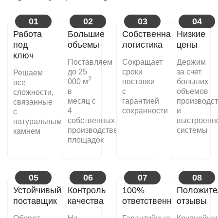
01
02
03
04
Работа
Большие
Собственная
Низкие
под
объемы
логистика
цены
ключ
Поставляем
Сокращает
Держим
до 25
сроки
за счет
Решаем
2
000 м
поставки
больших
все
в
с
объемов
сложности,
месяц с
гарантией
производс
связанные
4
сохранности
и
с
собственных
выстроенн
натуральным
производственных
системы
камнем
площадок
05
06
07
08
Устойчивый
Контроль
100%
Положите
поставщик
качества
ответственность
отзывы