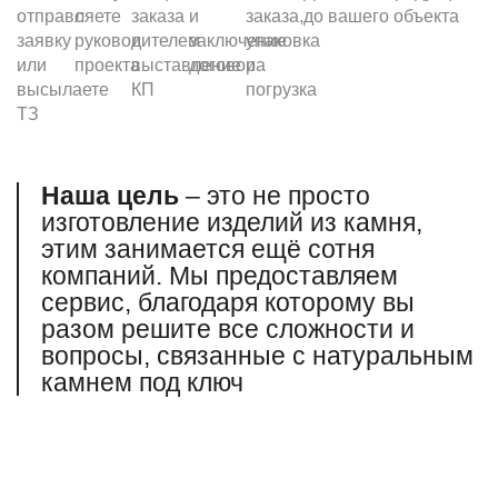
отправляете
с
заказа
и
заказа,
до вашего объекта
заявку
руководителем
и
заключение
упаковка
или
проекта
выставление
договора
и
высылаете
КП
погрузка
ТЗ
Наша цель
– это не просто
изготовление изделий из камня,
этим занимается ещё сотня
компаний. Мы предоставляем
сервис, благодаря которому вы
разом решите все сложности и
вопросы, связанные
с натуральным
камнем под ключ