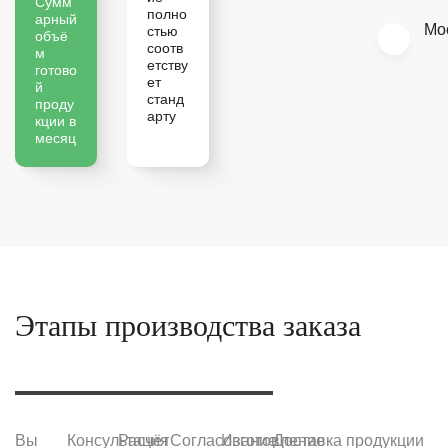
Сумм
полно
арный
Мо
стью
объё
соотв
м
етству
готово
ет
й
станд
проду
арту
кции в
месяц
Этапы производства заказа
Вы
Консультация
Расчёт
Согласование
Изготовление
Доставка продукции