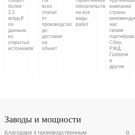
Оборот
На
Гарантийные
Крупнейши
более
всех
обязательства
компании
2.2
этапах
на все
страны
млрд ₽
от
виды
рекоменду
по
производства
работ
нас
данным
до
своим
из
доставки
партнёрам:
открытых
на
Сбер,
источников
объект
РЖД,
Газпром
и
другие
Заводы и мощности
Благодаря 4 производственным
О