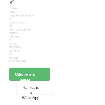
2
м
*Цены
могут
корректироваться
в
зависимости
от
месторождения
камня,
объема
и
срока
поставки,
наличия
на
складе,
сезонности.
Оформить
заказ
Написать
в
WhatsApp