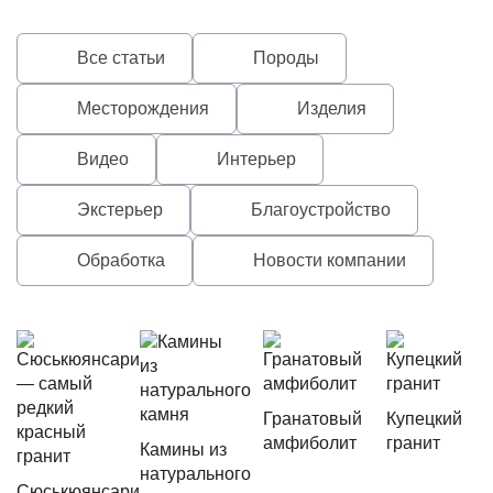
Все статьи
Породы
Месторождения
Изделия
Видео
Интерьер
Экстерьер
Благоустройство
Обработка
Новости компании
Гранатовый
Купецкий
амфиболит
гранит
Камины из
натурального
Сюськюянсари