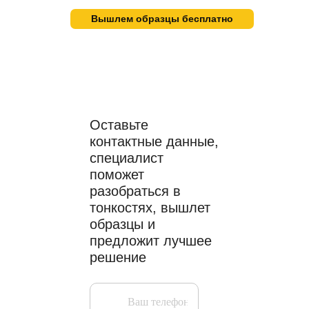
Есть вопросы,
нужна
Вышлем образцы бесплатно
помощь
профессионалов?
Оставьте
контактные данные,
специалист
поможет
разобраться в
тонкостях, вышлет
образцы и
предложит лучшее
решение