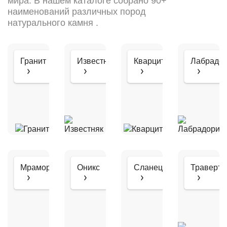
мира. В нашем каталоге собрано 90+
наименований различных пород
натурального камня .
Гранит
Известняк
Кварцит
Лабрадор
Мрамор
Оникс
Сланец
Траверти