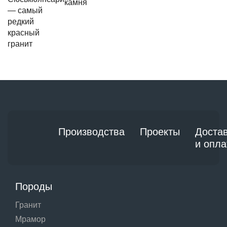
камня
— самый
редкий
красный
гранит
Производства
Проекты
Доста
и опла
Породы
Гранит
Мрамор