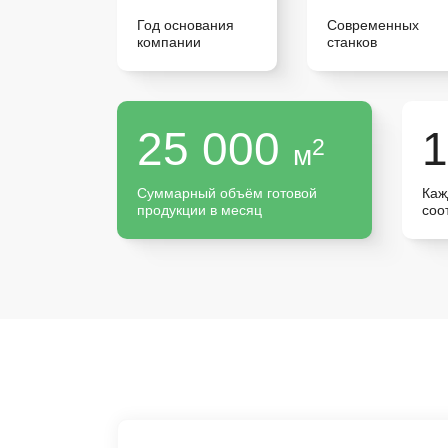
Год основания
Современных
компании
станков
25 000
2
м
Суммарный объём готовой
Каж
продукции в месяц
соо