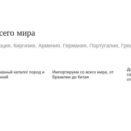
сего мира
урция, Киргизия, Армения, Германия, Португалия, Гре
Д
рный каталог пород и
Импортируем со всего мира, от
с
ений
Бразилии до Китая
о