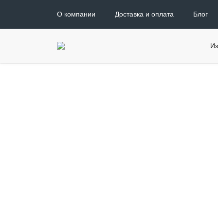
О компании
Доставка и оплата
Блог
Из
Главная
Производства
Производства
Российское Объединение Камнеоб
сокращённо РОК — это обширная 
камнеобрабатывающих предприяти
Одна из самых эффективных в Рос
камнеобрабатывающих компаний, 