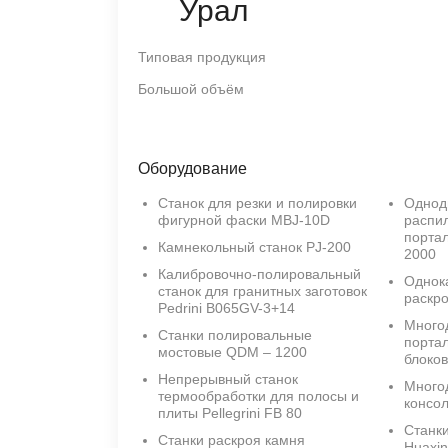
Урал
Типовая продукция
Большой объём
Оборудование
Станок для резки и полировки
Однод
фигурной фаски MBJ-10D
распи
порта
Камнекольный станок PJ-200
2000
Калибровочно-полировальный
Однок
станок для гранитных заготовок
раскр
Pedrini B065GV-3+14
Много
Станки полировальные
портал
мостовые QDM – 1200
блоков
Непрерывный станок
Много
термообработки для полосы и
консол
плиты Pellegrini FB 80
Станк
Станки раскроя камня
Huaxi