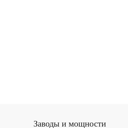
продукты и комплексные решения 
клиентами и партнерами.
В объединение входят 4 производ
каждая из которых включает 3-5 п
благодаря чему наши возможности 
производительности, ни по типам 
Заводы и мощности