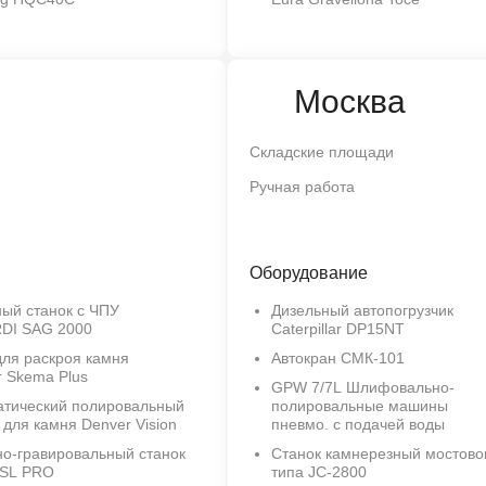
Москва
Складские площади
Ручная работа
Оборудование
ый станок с ЧПУ
Дизельный автопогрузчик
DI SAG 2000
Caterpillar DP15NT
для раскроя камня
Автокран СМК-101
r Skema Plus
GPW 7/7L Шлифовально-
атический полировальный
полировальные машины
 для камня Denver Vision
пневмо. с подачей воды
но-гравировальный станок
Станок камнерезный мостово
 SL PRO
типа JC-2800