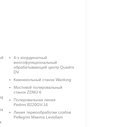
ый
4-х координатный
многофункциональный
обрабатывающий центр Quadrix
DV
Камнекольный станок Wanlong
Мостовой полировальный
станок ZDMJ-6
ng
Полировальная линия
Pedrini B220GV-16
па
Линия термообработки слэбов
Pellegrini Maema Levisfiam
к