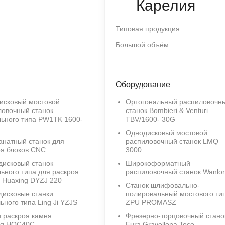
Карелия
Типовая продукция
Большой объём
Оборудование
исковый мостовой
Ортогональный распиловочн
ловочный станок
станок Bombieri & Venturi
льного типа PW1TK 1600-
TBV/1600- 30G
Однодисковый мостовой
анатный станок для
распиловочный станок LMQ
оя блоков CNC
3000
дисковый станок
Широкоформатный
ьного типа для раскроя
распиловочный станок Wanlo
 Huaxing DYZJ 220
Станок шлифовально-
дисковые станки
полировальный мостового ти
ьного типа Ling Ji YZJS
ZPU PROMASZ
и раскроя камня
Фрезерно-торцовочный стано
ng HQC40C
Eura Gravellona Toce