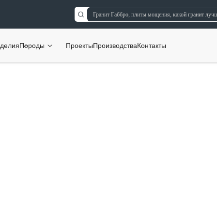
делия
Породы
Проекты
Производства
Контакты
работчиков,
сеть
й РФ.
сии
создающая новые