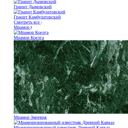
Гранит Дымовский
Гранит Камбулатовский
Смотреть все
Мрамор
Мрамор Коелга
Мрамор Змеевик
Мраморизированный известняк Древний Кавказ