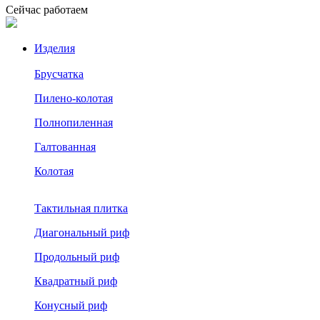
Сейчас работаем
Изделия
Брусчатка
Пилено-колотая
Полнопиленная
Галтованная
Колотая
Тактильная плитка
Диагональный риф
Продольный риф
Квадратный риф
Конусный риф