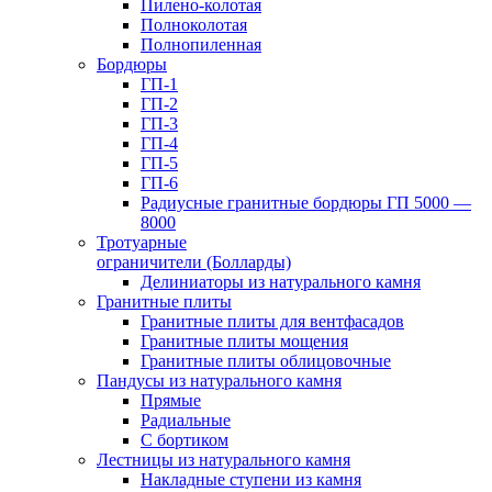
Пилено-колотая
Полноколотая
Полнопиленная
Бордюры
ГП-1
ГП-2
ГП-3
ГП-4
ГП-5
ГП-6
Радиусные гранитные бордюры ГП 5000 —
8000
Тротуарные
ограничители (Болларды)
Делиниаторы из натурального камня
Гранитные плиты
Гранитные плиты для вентфасадов
Гранитные плиты мощения
Гранитные плиты облицовочные
Пандусы из натурального камня
Прямые
Радиальные
С бортиком
Лестницы из натурального камня
Накладные ступени из камня