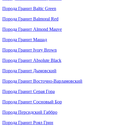
Порода
Гранит Baltic Green
Порода
Гранит Balmoral Red
Порода
Гранит Almond Mauve
Порода
Гранит Машад
Порода
Гранит Ivory Brown
Порода
Гранит Absolute Black
Порода
Гранит Дымовский
Порода
Гранит Восточно-Варламовский
Порода
Гранит Серая Гора
Порода
Гранит Сосновый Бор
Порода
Персидский Габбро
Порода
Гранит Роял Грин