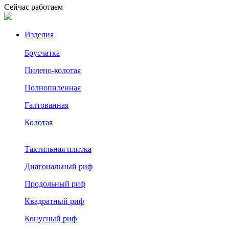
Сейчас работаем
Изделия
Брусчатка
Пилено-колотая
Полнопиленная
Галтованная
Колотая
Тактильная плитка
Диагональный риф
Продольный риф
Квадратный риф
Конусный риф