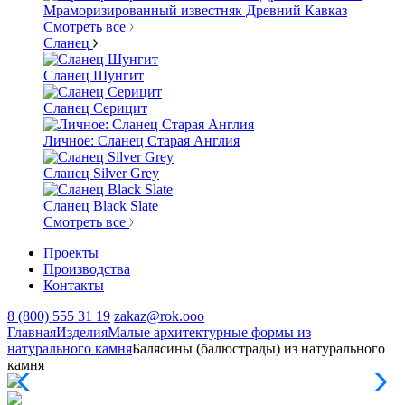
Мраморизированный известняк Древний Кавказ
Смотреть все
Сланец
Сланец Шунгит
Сланец Серицит
Личное: Сланец Старая Англия
Сланец Silver Grey
Сланец Black Slate
Смотреть все
Проекты
Производства
Контакты
8 (800) 555 31 19
zakaz@rok.ooo
Главная
Изделия
Малые архитектурные формы из
натурального камня
Балясины (балюстрады) из натурального
камня