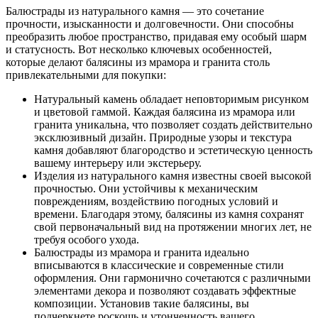
Балюстрады из натурального камня — это сочетание
прочности, изысканности и долговечности. Они способны
преобразить любое пространство, придавая ему особый шарм
и статусность. Вот несколько ключевых особенностей,
которые делают балясины из мрамора и гранита столь
привлекательными для покупки:
Натуральный камень обладает неповторимым рисунком
и цветовой гаммой. Каждая балясина из мрамора или
гранита уникальна, что позволяет создать действительно
эксклюзивный дизайн. Природные узоры и текстура
камня добавляют благородство и эстетическую ценность
вашему интерьеру или экстерьеру.
Изделия из натурального камня известны своей высокой
прочностью. Они устойчивы к механическим
повреждениям, воздействию погодных условий и
времени. Благодаря этому, балясины из камня сохранят
свой первоначальный вид на протяжении многих лет, не
требуя особого ухода.
Балюстрады из мрамора и гранита идеально
вписываются в классические и современные стили
оформления. Они гармонично сочетаются с различными
элементами декора и позволяют создавать эффектные
композиции. Установив такие балясины, вы
подчеркнете роскошь и утонченность вашего