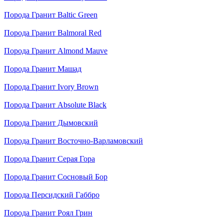
Порода
Гранит Baltic Green
Порода
Гранит Balmoral Red
Порода
Гранит Almond Mauve
Порода
Гранит Машад
Порода
Гранит Ivory Brown
Порода
Гранит Absolute Black
Порода
Гранит Дымовский
Порода
Гранит Восточно-Варламовский
Порода
Гранит Серая Гора
Порода
Гранит Сосновый Бор
Порода
Персидский Габбро
Порода
Гранит Роял Грин