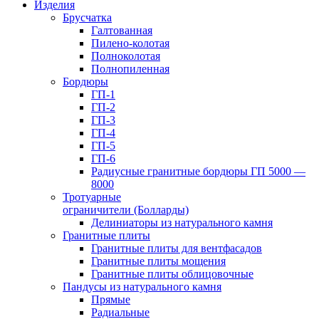
Изделия
Брусчатка
Галтованная
Пилено-колотая
Полноколотая
Полнопиленная
Бордюры
ГП-1
ГП-2
ГП-3
ГП-4
ГП-5
ГП-6
Радиусные гранитные бордюры ГП 5000 —
8000
Тротуарные
ограничители (Болларды)
Делиниаторы из натурального камня
Гранитные плиты
Гранитные плиты для вентфасадов
Гранитные плиты мощения
Гранитные плиты облицовочные
Пандусы из натурального камня
Прямые
Радиальные