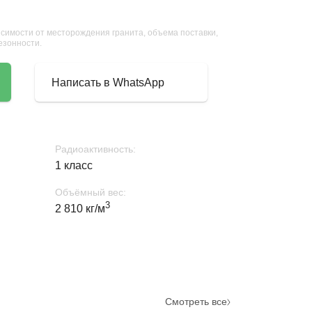
исимости от месторождения гранита, объема поставки,
сезонности.
Написать в WhatsApp
Радиоактивность:
1 класс
Объёмный вес:
3
2 810 кг/м
Смотреть все