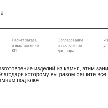
за
Расчёт заказа
Согласование
Из
и выставление
и заключение
уп
КП
договора
и 
изготовление изделий из камня, этим зан
лагодаря которому вы разом решите все
амнем под ключ