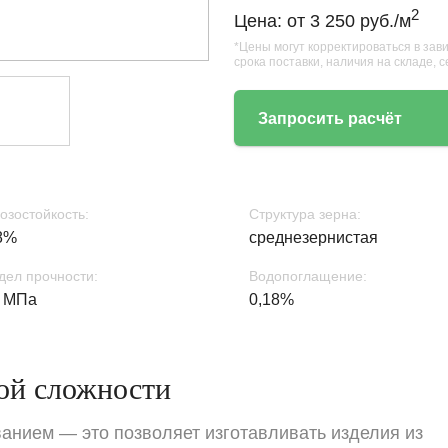
2
Цена: от 3 250 руб./м
*Цены могут корректироваться в зав
срока поставки, наличия на складе, 
Запросить расчёт
озостойкость:
Структура зерна:
8%
среднезернистая
дел прочности:
Водопоглащение:
 МПа
0,18%
ой сложности
нием — это позволяет изготавливать изделия из