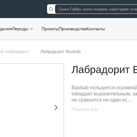
делия
Породы
Проекты
Производства
Контакты
й лабрадорит
Лабрадорит Baobab
Лабрадорит 
Baobab пользуется огромной
обладает выразительным, 
не сравнится ни один ис...
Показать все