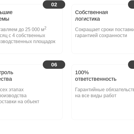
02
ьшие
Собственная
емы
логистика
2
авляем до 25 000 м
Сокращает сроки поставки
сяц с 4 собственных
гарантией сохранности
изводственных площадок
06
троль
100%
ества
ответственность
сех этапах
Гарантийные обязательст
роизводства
на все виды работ
оставки на объект