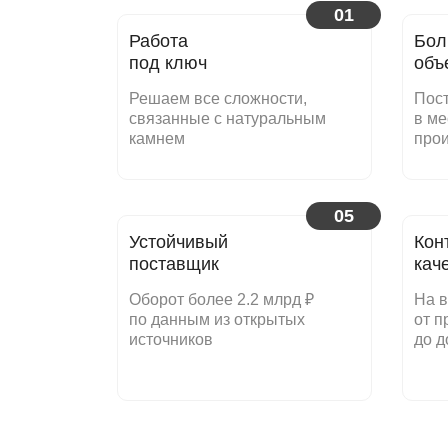
01
Работа
Бол
под ключ
объ
Решаем все сложности,
Пост
связанные с натуральным
в ме
камнем
про
05
Устойчивый
Кон
поставщик
кач
Оборот более 2.2 млрд ₽
На в
по данным из открытых
от п
источников
до д