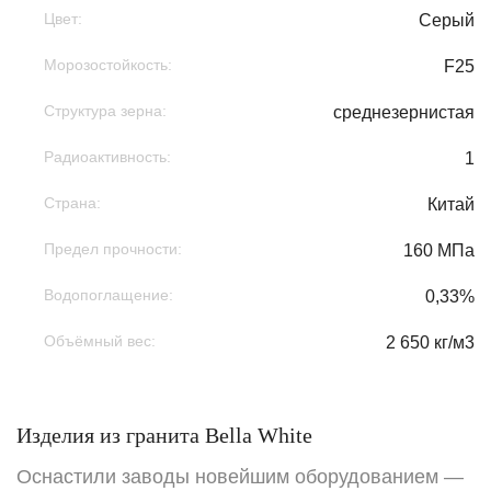
Цвет:
Серый
Морозостойкость:
F25
Структура зерна:
среднезернистая
Радиоактивность:
1
Страна:
Китай
Предел прочности:
160 МПа
Водопоглащение:
0,33%
Объёмный вес:
2 650 кг/м3
Изделия из гранита Bella White
Оснастили заводы новейшим оборудованием —