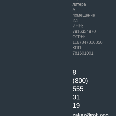
литера
А,
помещение
2.1
ИНН:
7816334970
ОГРН:
1167847316350
КПП:
781601001
8
(800)
555
31
19
zakaz@rok.ooo