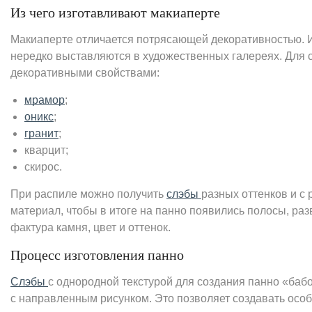
Из чего изготавливают макиаперте
Макиаперте отличается потрясающей декоративностью. И
нередко выставляются в художественных галереях. Для 
декоративными свойствами:
мрамор
;
оникс
;
гранит
;
кварцит;
скирос.
При распиле можно получить
слэбы
разных оттенков и с
материал, чтобы в итоге на панно появились полосы, ра
фактура камня, цвет и оттенок.
Процесс изготовления панно
Слэбы
с однородной текстурой для создания панно «баб
с направленным рисунком. Это позволяет создавать особ