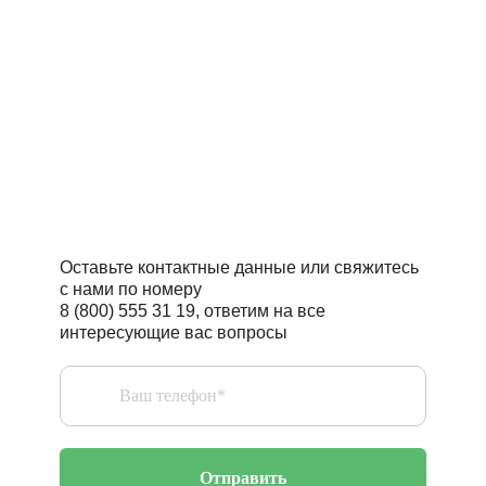
На
Читать статьи полезно
Поговорить с профессионалом –
бесценно
Оставьте контактные данные или свяжитесь
с нами по номеру
8 (800) 555 31 19, ответим на все
интересующие вас вопросы
Отправить