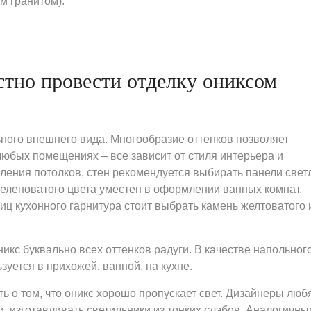
м гранитом).
тно провести отделку ониксом
ного внешнего вида. Многообразие оттенков позволяет
любых помещениях – все зависит от стиля интерьера и
ления потолков, стен рекомендуется выбирать панели свет
зеленоватого цвета уместен в оформлении ванных комнат,
иц кухонного гарнитура стоит выбрать камень желтоватого 
кс буквально всех оттенков радуги. В качестве напольног
уется в прихожей, ванной, на кухне.
 о том, что оникс хорошо пропускает свет. Дизайнеры люб
, изготавливать светильники из тонких слэбов. Аналогичны