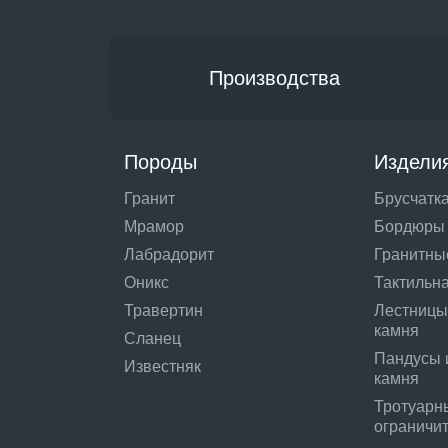
Производства
Породы
Издели
Гранит
Брусчатк
Мрамор
Бордюры
Лабрадорит
Гранитны
Оникс
Тактильна
Травертин
Лестницы
камня
Сланец
Пандусы 
Известняк
камня
Тротуарн
ограничи