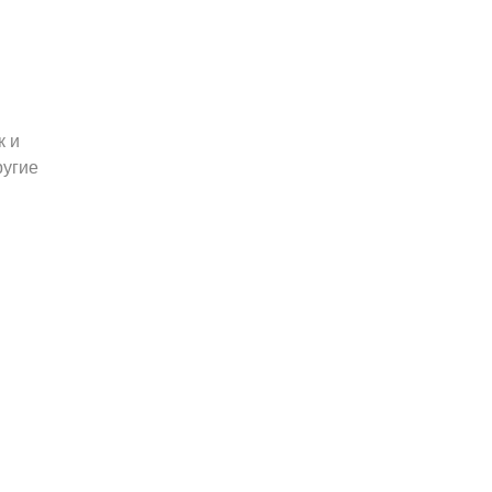
к и
ругие