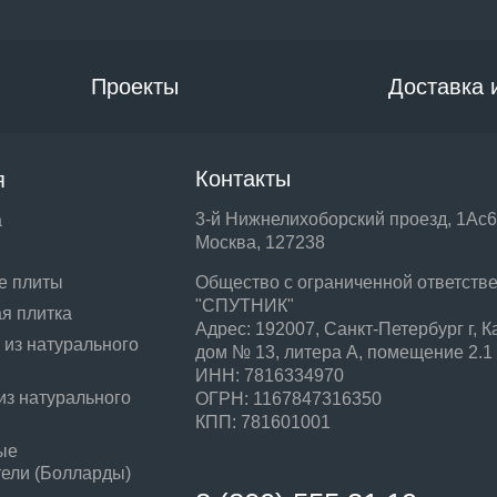
Проекты
Доставка 
Контакты
я
3-й Нижнелихоборский проезд, 1Ас6
а
Москва, 127238
е плиты
Общество с ограниченной ответств
"СПУТНИК"
я плитка
Адрес: 192007, Санкт-Петербург г, К
 из натурального
дом № 13, литера А, помещение 2.1
ИНН: 7816334970
из натурального
ОГРН: 1167847316350
КПП: 781601001
ые
тели (Болларды)