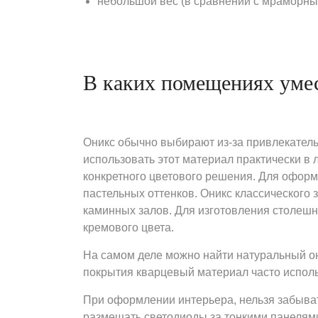
небольшой вес (в сравнении с мраморны
В каких помещениях умес
Оникс обычно выбирают из-за привлекатель
использовать этот материал практически в 
конкретного цветового решения. Для оформ
пастельных оттенков. Оникс классического 
каминных залов. Для изготовления столешн
кремового цвета.
На самом деле можно найти натуральный они
покрытия кварцевый материал часто использ
При оформлении интерьера, нельзя забывать
размещать светодиоды за тонкими панелями