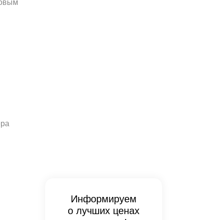
совым
ера
Информируем
о лучших ценах