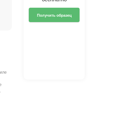
Получить образец
тиле
е
,