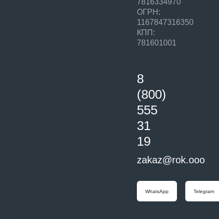
7816334970
ОГРН:
1167847316350
КПП:
781601001
8
(800)
555
31
19
zakaz@rok.ooo
WhatsApp
Telegram