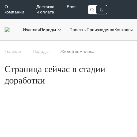
О
Доставка
Блог
компании
и оплата
Изделия
Породы
Проекты
Производства
Контакты
Главная
Породы
Жилой комплекс
Страница сейчас в стадии
доработки
Требуется точный