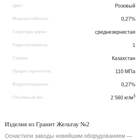
Цвет:
Розовый
Морозостойкость:
0,27%
Структура зерна:
среднезернистая
Радиоактивность:
1
Страна:
Казахстан
Предел прочности:
110 МПа
Водопоглащение:
0,27%
3
Объёмный вес:
2 560 кг/м
Изделия из Гранит Жельтау №2
Оснастили заводы новейшим оборудованием —